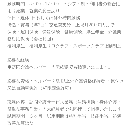
勤務時間：8：00～17：00 ＊シフト制＊利用者の都合に
より始業・就業の変更あり
休日：週休2日もしくは修45時間勤務
待遇：賞与（年2回）交通費支給 上限月20,000円まで
保険：雇用保険、労災保険、健康保険、厚生年金・介護業
務対応保険（会社負担）
福利厚生：福利厚生リロクラブ・スポーツクラブ社割制度
必要な経験
◆訪問介護ヘルパー ＊未経験でも指導いたします。
必要な資格：ヘルパー２級 以上の介護資格保持者 ・原付き
又は自動車免許（AT限定免許可）
職務内容：訪問介護サービス業務（生活援助・身体介護・
簡単な事務作業）＊未経験者でも同行して指導いたします
試用期間：３ヶ月 試用期間は特別手当、技能手当、処遇
改善加算はなし